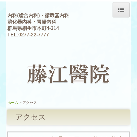
内科(
総合内科
)・
循環器内科
消化器内科
・
胃腸内科
ホーム
群馬県桐生市本町4-314
TEL:
0277-22-7777
医師紹介
診療案内
藤江醫院の歴史
アクセス
ホーム
アクセス
アクセス