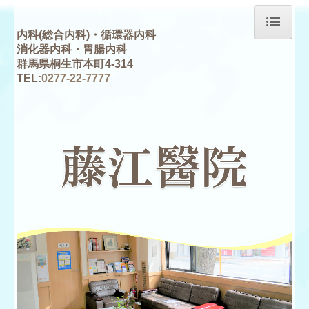
内科(
総合内科
)・
循環器内科
消化器内科
・
胃腸内科
ホーム
群馬県桐生市本町4-314
TEL:
0277-22-7777
医師紹介
診療案内
藤江醫院の歴史
アクセス